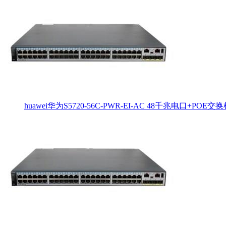
huawei华为S5720-56C-PWR-EI-AC 48千兆电口+POE交