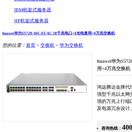
IBM机架式服务器
HP机架式服务器
huawei华为S5720-36C-EI-AC 28千兆电口+4光电复用+4万兆交换机
您的位置：
首页
>
交换机
>
华为交换机
huawei华为S57
用+4万兆交换机
鸿远腾达金牌代理
强型千兆以太网
强的万兆上行端
及电源冗余设计
400
咨询热线：