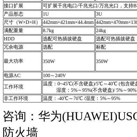
接口扩展
可扩展千兆电口/千兆光口/万兆光口，支持BY
产品形态
1U
3U
尺寸（W×D×H）
442mm×421mm×44.4mm
442mm×470mm×13
满配重量
8.7kg
24kg
HDD
选配可热插拔硬盘
选配可热插拔硬盘
冗余电源
选配
标配
最大功率
350W
350W
电源AC
100～240V
温度：0~45℃(不含硬盘)/5℃～40℃ (包含硬
工作环境
湿度：5%～95%(不含硬盘)/ 5%～90% 
非工作环境
温度：-40℃～70℃ /湿度：5%～95%
咨询：华为(HUAWEI)USG6
防火墙