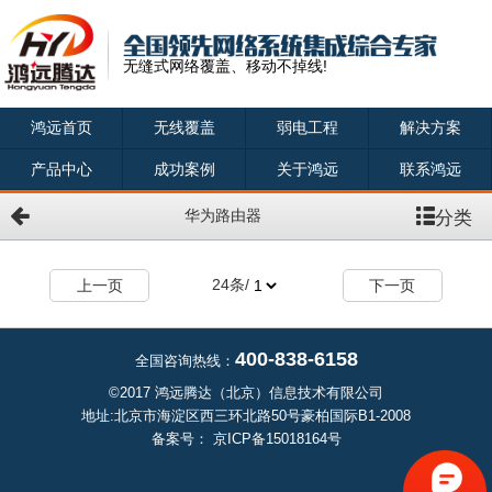
无缝式网络覆盖、移动不掉线!
鸿远首页
无线覆盖
弱电工程
解决方案
产品中心
成功案例
关于鸿远
联系鸿远
分类
华为路由器
24
条/
上一页
下一页
400-838-6158
全国咨询热线：
©2017 鸿远腾达（北京）信息技术有限公司
地址:北京市海淀区西三环北路50号豪柏国际B1-2008
备案号：
京ICP备15018164号